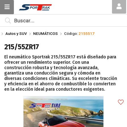
Compartir por email
MI COMPRA
¿Tienes cupón de descuento?
Autos y SUV
NEUMÁTICOS
Código:
2155517
Aplicar
215/55ZR17
El neumático Sportrak 215/55ZR17 está diseñado para
ofrecer un rendimiento superior. Con una
construcción robusta y tecnología avanzada,
garantiza una conducción segura y cómoda en
diversas condiciones climáticas. Su excelente tracción
Enviar
y eficiencia en el ahorro de combustible lo convierten
en la elección ideal para conductores exigentes.