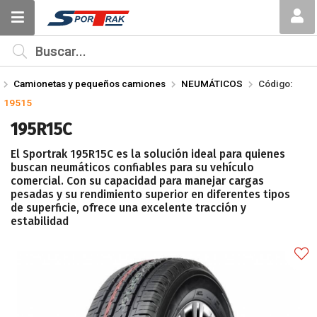
Compartir por email
MI COMPRA
¿Tienes cupón de descuento?
Camionetas y pequeños camiones
NEUMÁTICOS
Código:
Aplicar
19515
195R15C
El Sportrak 195R15C es la solución ideal para quienes
buscan neumáticos confiables para su vehículo
comercial. Con su capacidad para manejar cargas
pesadas y su rendimiento superior en diferentes tipos
Enviar
de superficie, ofrece una excelente tracción y
estabilidad