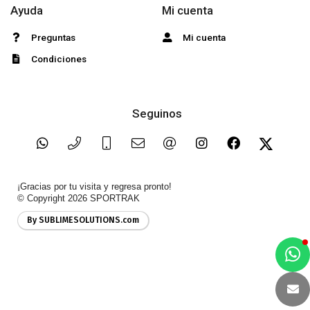
Ayuda
Mi cuenta
Preguntas
Mi cuenta
Condiciones
Seguinos
¡Gracias por tu visita y regresa pronto!
© Copyright 2026
SPORTRAK
By SUBLIMESOLUTIONS.com
a
e
t
e