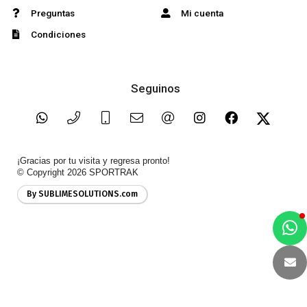
Preguntas
Mi cuenta
Condiciones
Seguinos
¡Gracias por tu visita y regresa pronto!
© Copyright 2026
SPORTRAK
By SUBLIMESOLUTIONS.com
a
e
t
e