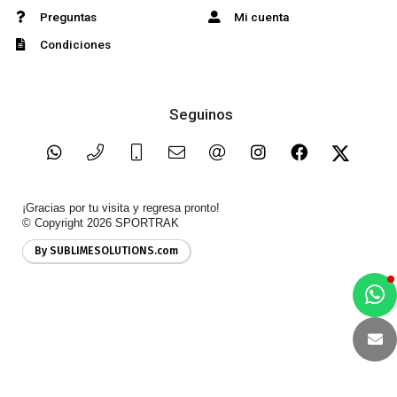
Preguntas
Mi cuenta
Condiciones
Seguinos
¡Gracias por tu visita y regresa pronto!
© Copyright 2026
SPORTRAK
By SUBLIMESOLUTIONS.com
a
e
t
e