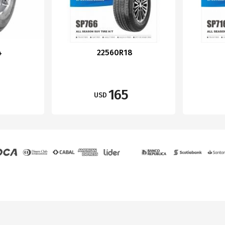
4
22560R18
165
USD