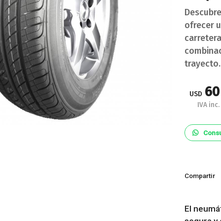
Descubre
ofrecer 
carreter
combinac
trayecto.
60
USD
IVA inc.
Consu
Compartir
El neumá