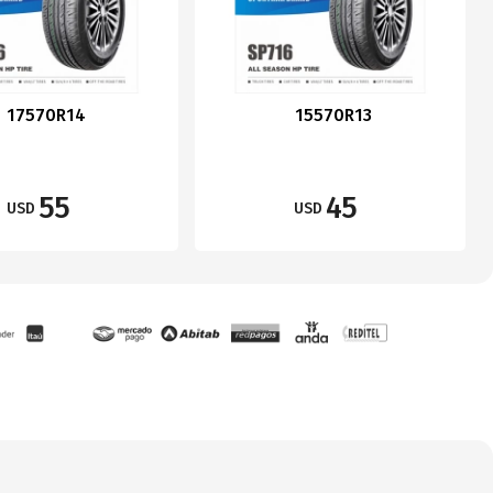
17570R14
15570R13
55
45
USD
USD