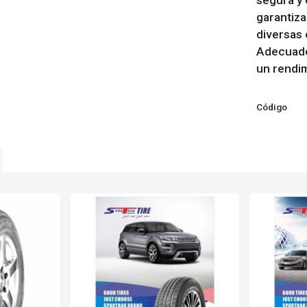
segura y 
garantiza
diversas 
Adecuado
un rendim
Código