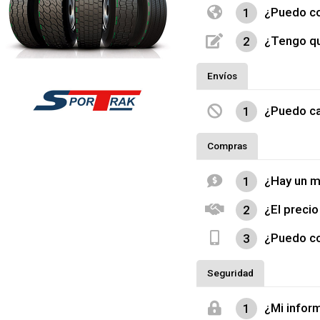
¿Puedo co
1
¿Tengo qu
2
Envíos
¿Puedo ca
1
Compras
¿Hay un 
1
¿El precio
2
¿Puedo co
3
Seguridad
¿Mi inform
1