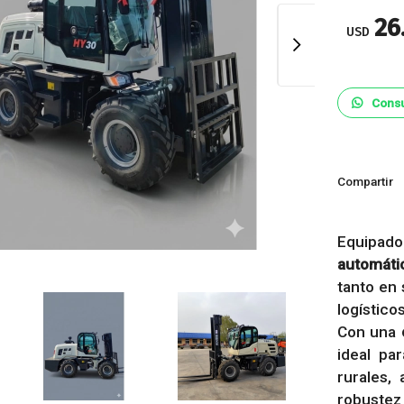
26
USD
Consu
Compartir
Equipado
automáti
tanto en 
logísticos
Con una
ideal pa
rurales,
robustez