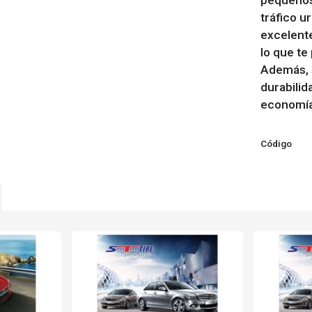
pequeños,
tráfico 
excelente
lo que te
Además, 
durabilid
economía
Código