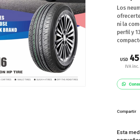
Los neum
ofrecert
ni la co
perfil y 
compacto
45
USD
IVA inc.
Consu
Compartir
Esta med