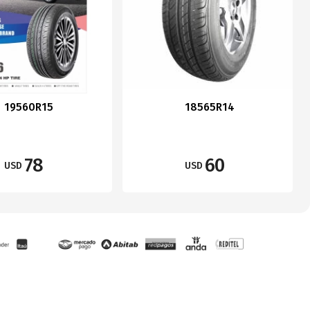
19560R15
18565R14
78
60
USD
USD