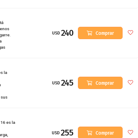
tá
renos
240
Comprar
USD
garre.
a
gas
s la
245
Comprar
USD
n
 sus
16 es la
255
Comprar
USD
rga,