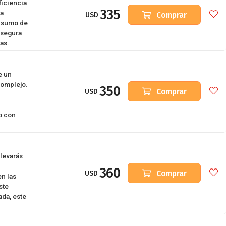
iciencia
335
la
Comprar
USD
onsumo de
asegura
as.
e un
complejo.
350
Comprar
USD
o con
levarás
360
Comprar
USD
en las
ste
ada, este