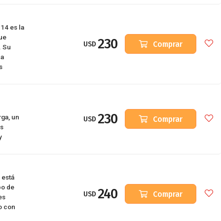
14 es la
ue
230
Comprar
USD
. Su
na
s
230
ga, un
Comprar
USD
as
y
 está
po de
240
Comprar
USD
es
o con