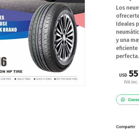
Los neum
ofrecerte
Ideales 
neumátic
y una ma
eficiente
perfecta.
55
USD
IVA inc.
Consu
Compartir