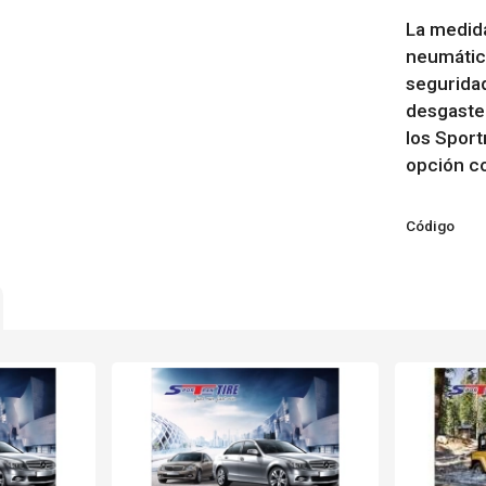
La medid
neumático
seguridad
desgaste
los Spor
opción co
Código