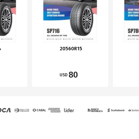
4
20560R15
80
USD