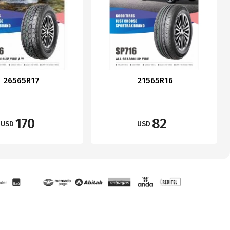
26565R17
21565R16
170
82
USD
USD