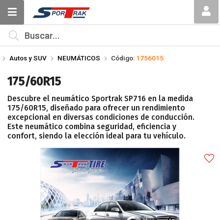
Compartir por email
MI COMPRA
¿Tienes cupón de descuento?
Autos y SUV
NEUMÁTICOS
Código:
1756015
Aplicar
175/60R15
Descubre el neumático Sportrak SP716 en la medida
175/60R15, diseñado para ofrecer un rendimiento
excepcional en diversas condiciones de conducción.
Este neumático combina seguridad, eficiencia y
confort, siendo la elección ideal para tu vehículo.
Enviar