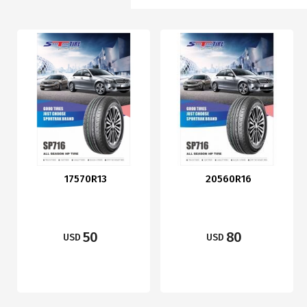
17570R13
20560R16
50
80
USD
USD