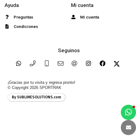
Ayuda
Mi cuenta
Preguntas
Mi cuenta
Condiciones
Seguinos
¡Gracias por tu visita y regresa pronto!
© Copyright 2026
SPORTRAK
By SUBLIMESOLUTIONS.com
a
e
t
e