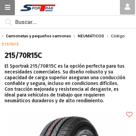
Compartir por email
MI COMPRA
¿Tienes cupón de descuento?
Camionetas y pequeños camiones
NEUMÁTICOS
Código:
Aplicar
2157015
215/70R15C
El Sportrak 215/70R15C es la opción perfecta para tus
necesidades comerciales. Su diseño robusto y su
capacidad de carga superior aseguran una conducción
confiable y segura, incluso en condiciones difíciles.
Enviar
Con tracción mejorada y resistencia al desgaste, es
ideal para vehículos de trabajo que requieren
neumáticos duraderos y de alto rendimiento.