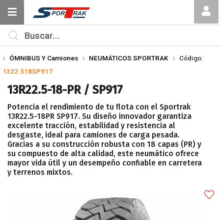
Compartir por email
MI COMPRA
¿Tienes cupón de descuento?
ÓMNIBUS Y Camiones
NEUMÁTICOS SPORTRAK
Código:
Aplicar
1322.518SP917
13R22.5-18-PR / SP917
Potencia el rendimiento de tu flota con el Sportrak
13R22.5-18PR SP917. Su diseño innovador garantiza
excelente tracción, estabilidad y resistencia al
desgaste, ideal para camiones de carga pesada.
Enviar
Gracias a su construcción robusta con 18 capas (PR) y
su compuesto de alta calidad, este neumático ofrece
mayor vida útil y un desempeño confiable en carretera
y terrenos mixtos.