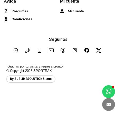
Ayuda
Mi cuenta
Preguntas
Mi cuenta
Condiciones
Seguinos
¡Gracias por tu visita y regresa pronto!
© Copyright 2026
SPORTRAK
By SUBLIMESOLUTIONS.com
a
e
t
e