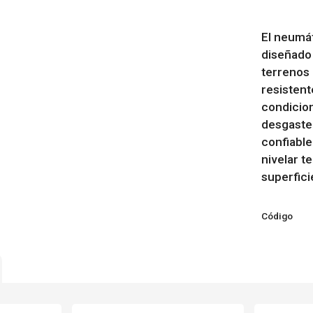
El neumá
diseñado 
terrenos 
resistent
condicion
desgaste 
confiable
nivelar t
superfici
Código