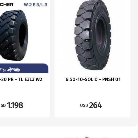
-20 PR - TL E3L3 W2
6.50-10-SOLID - PNSH 01
1.198
264
USD
USD