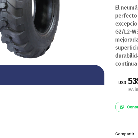
El neumá
perfecto
excepcion
G2/L2-W3
mejorada,
superfici
durabili
continua 
53
USD
IVA in
Consu
Compartir