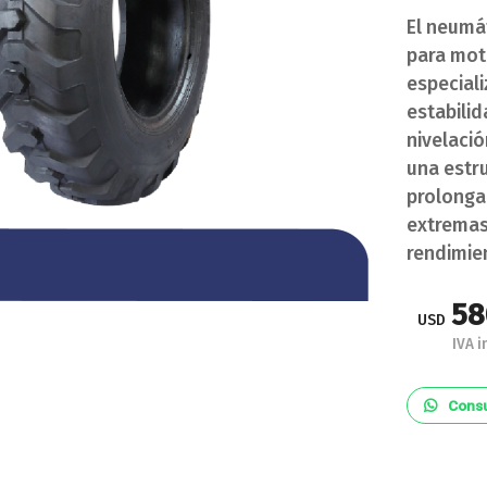
El neumá
para moto
especial
estabilid
nivelació
una estru
prolonga
extremas.
rendimie
58
USD
IVA i
Consu