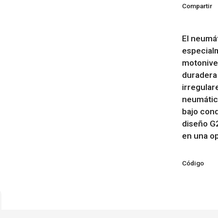
Compartir
El neumá
especial
motonive
duradera 
irregular
neumático
bajo cond
diseño G2
en una op
Código