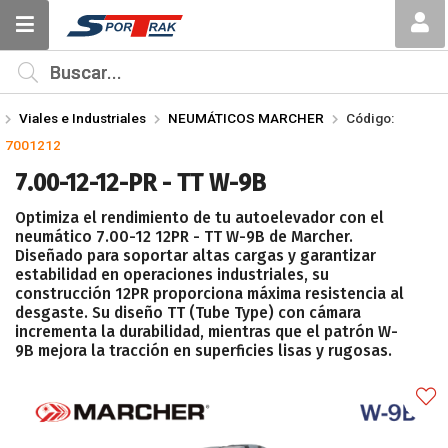
Compartir por email
MI COMPRA
¿Tienes cupón de descuento?
Viales e Industriales
NEUMÁTICOS MARCHER
Código:
Aplicar
7001212
7.00-12-12-PR - TT W-9B
Optimiza el rendimiento de tu autoelevador con el
neumático 7.00-12 12PR - TT W-9B de Marcher.
Diseñado para soportar altas cargas y garantizar
estabilidad en operaciones industriales, su
Enviar
construcción 12PR proporciona máxima resistencia al
desgaste. Su diseño TT (Tube Type) con cámara
incrementa la durabilidad, mientras que el patrón W-
9B mejora la tracción en superficies lisas y rugosas.