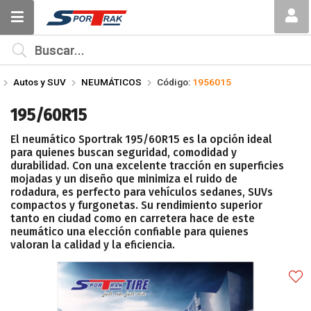
Compartir por email
MI COMPRA
¿Tienes cupón de descuento?
Autos y SUV
NEUMÁTICOS
Código:
1956015
Aplicar
195/60R15
El neumático Sportrak 195/60R15 es la opción ideal
para quienes buscan seguridad, comodidad y
durabilidad. Con una excelente tracción en superficies
mojadas y un diseño que minimiza el ruido de
rodadura, es perfecto para vehículos sedanes, SUVs
Enviar
compactos y furgonetas. Su rendimiento superior
tanto en ciudad como en carretera hace de este
neumático una elección confiable para quienes
valoran la calidad y la eficiencia.