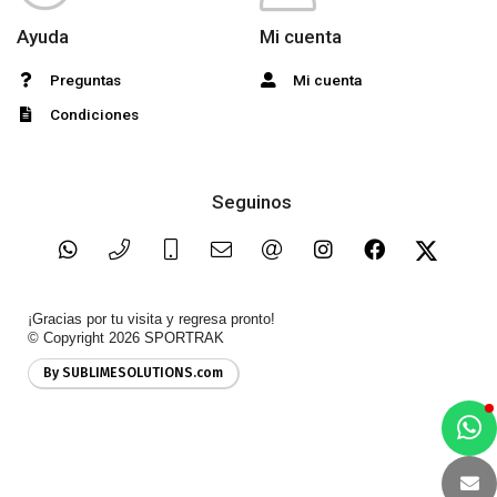
Ayuda
Mi cuenta
Preguntas
Mi cuenta
Condiciones
Seguinos
¡Gracias por tu visita y regresa pronto!
© Copyright 2026
SPORTRAK
By SUBLIMESOLUTIONS.com
a
e
t