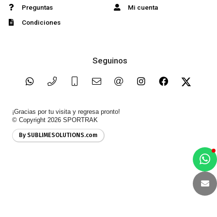
Preguntas
Mi cuenta
Condiciones
Seguinos
¡Gracias por tu visita y regresa pronto!
© Copyright 2026
SPORTRAK
By SUBLIMESOLUTIONS.com
a
e
t
e