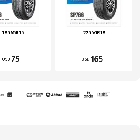
18565R15
22560R18
75
165
USD
USD