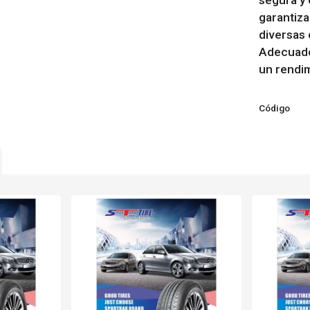
segura y 
garantiza
diversas 
Adecuado
un rendim
Código