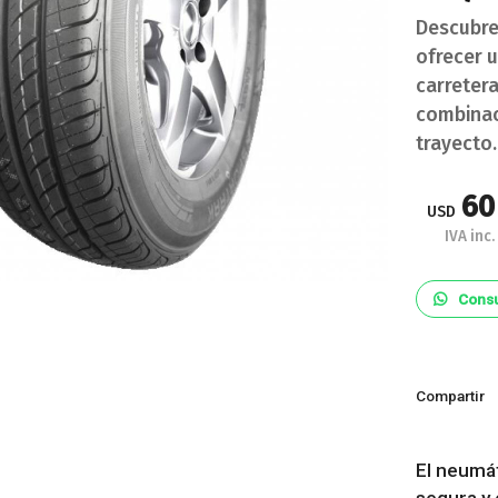
Descubre
ofrecer 
carreter
combinac
trayecto.
60
USD
IVA inc.
Consu
Compartir
El neumá