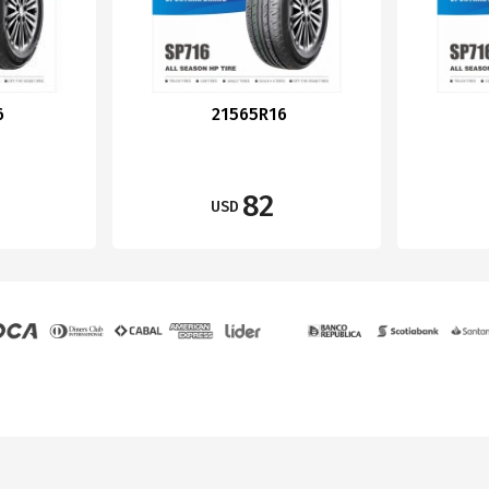
6
21565R16
82
USD