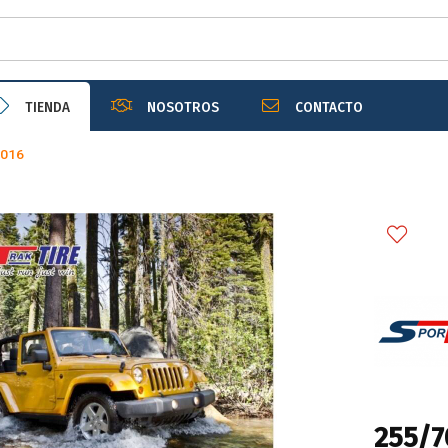
r email
TIENDA
NOSOTROS
CONTACTO
016
Enviar
255/7