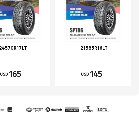
24570R17LT
21585R16LT
165
145
USD
USD