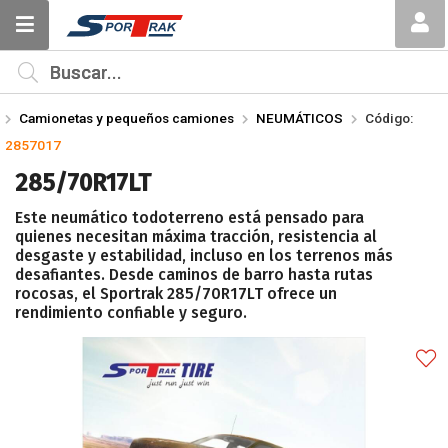
Compartir por email
MI COMPRA
¿Tienes cupón de descuento?
Camionetas y pequeños camiones
NEUMÁTICOS
Código:
Aplicar
2857017
285/70R17LT
Este neumático todoterreno está pensado para
quienes necesitan máxima tracción, resistencia al
desgaste y estabilidad, incluso en los terrenos más
desafiantes. Desde caminos de barro hasta rutas
Enviar
rocosas, el Sportrak 285/70R17LT ofrece un
rendimiento confiable y seguro.