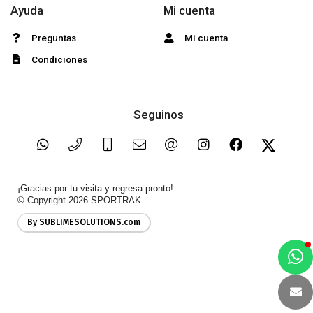
Ayuda
Mi cuenta
Preguntas
Mi cuenta
Condiciones
Seguinos
¡Gracias por tu visita y regresa pronto!
© Copyright 2026
SPORTRAK
By SUBLIMESOLUTIONS.com
a
e
t
e