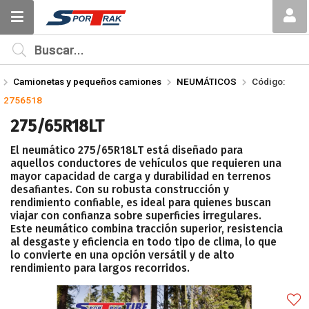
Compartir por email
MI COMPRA
¿Tienes cupón de descuento?
Camionetas y pequeños camiones
NEUMÁTICOS
Código:
Aplicar
2756518
275/65R18LT
El neumático 275/65R18LT está diseñado para
aquellos conductores de vehículos que requieren una
mayor capacidad de carga y durabilidad en terrenos
desafiantes. Con su robusta construcción y
Enviar
rendimiento confiable, es ideal para quienes buscan
viajar con confianza sobre superficies irregulares.
Este neumático combina tracción superior, resistencia
al desgaste y eficiencia en todo tipo de clima, lo que
lo convierte en una opción versátil y de alto
rendimiento para largos recorridos.