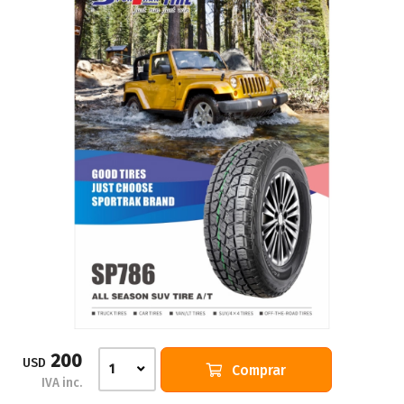
200
USD
Comprar
1
IVA inc.