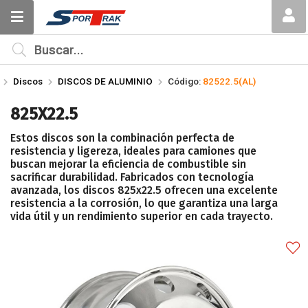
Compartir por email
MI COMPRA
¿Tienes cupón de descuento?
Discos
DISCOS DE ALUMINIO
Código:
82522.5(AL)
Aplicar
825X22.5
Estos discos son la combinación perfecta de
resistencia y ligereza, ideales para camiones que
buscan mejorar la eficiencia de combustible sin
sacrificar durabilidad. Fabricados con tecnología
avanzada, los discos 825x22.5 ofrecen una excelente
Enviar
resistencia a la corrosión, lo que garantiza una larga
vida útil y un rendimiento superior en cada trayecto.