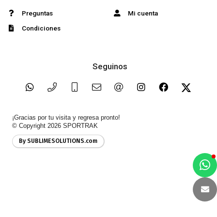
Preguntas
Mi cuenta
Condiciones
Seguinos
¡Gracias por tu visita y regresa pronto!
© Copyright 2026
SPORTRAK
By SUBLIMESOLUTIONS.com
a
e
t
e