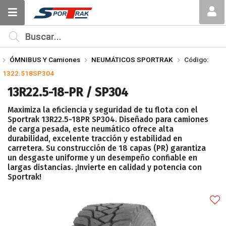
Compartir por email
MI COMPRA
¿Tienes cupón de descuento?
ÓMNIBUS Y Camiones
NEUMÁTICOS SPORTRAK
Código:
Aplicar
1322.518SP304
13R22.5-18-PR / SP304
Maximiza la eficiencia y seguridad de tu flota con el
Sportrak 13R22.5-18PR SP304. Diseñado para camiones
de carga pesada, este neumático ofrece alta
durabilidad, excelente tracción y estabilidad en
Enviar
carretera. Su construcción de 18 capas (PR) garantiza
un desgaste uniforme y un desempeño confiable en
largas distancias. ¡Invierte en calidad y potencia con
Sportrak!