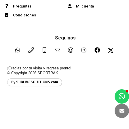
Preguntas
Mi cuenta
Condiciones
Seguinos
¡Gracias por tu visita y regresa pronto!
© Copyright 2026
SPORTRAK
By SUBLIMESOLUTIONS.com
a
e
t
e