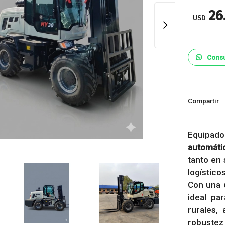
26
USD
Consu
Compartir
Equipado
automáti
tanto en 
logísticos
Con una
ideal pa
rurales,
robustez