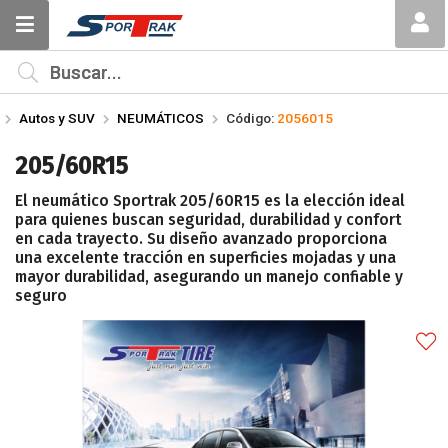
Compartir por email
MI COMPRA
¿Tienes cupón de descuento?
Autos y SUV
NEUMÁTICOS
Código:
2056015
Aplicar
205/60R15
El neumático Sportrak 205/60R15 es la elección ideal
para quienes buscan seguridad, durabilidad y confort
en cada trayecto. Su diseño avanzado proporciona
una excelente tracción en superficies mojadas y una
mayor durabilidad, asegurando un manejo confiable y
Enviar
seguro