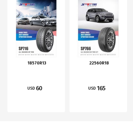
18570R13
22560R18
60
165
USD
USD