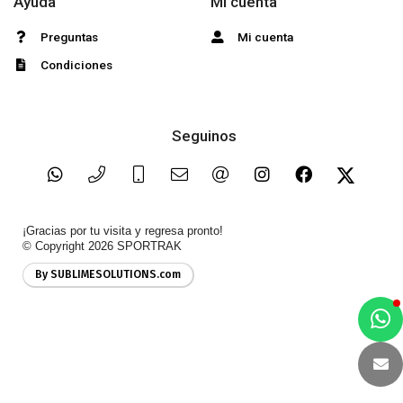
Ayuda
Mi cuenta
Preguntas
Mi cuenta
Condiciones
Seguinos
¡Gracias por tu visita y regresa pronto!
© Copyright 2026
SPORTRAK
By SUBLIMESOLUTIONS.com
a
e
t
e