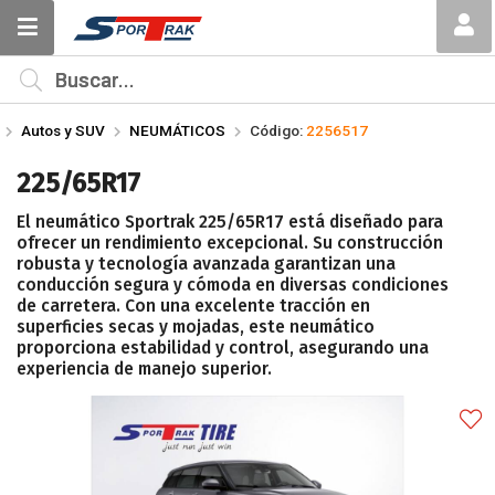
Compartir por email
MI COMPRA
¿Tienes cupón de descuento?
Autos y SUV
NEUMÁTICOS
Código:
2256517
Aplicar
225/65R17
El neumático Sportrak 225/65R17 está diseñado para
ofrecer un rendimiento excepcional. Su construcción
robusta y tecnología avanzada garantizan una
conducción segura y cómoda en diversas condiciones
de carretera. Con una excelente tracción en
Enviar
superficies secas y mojadas, este neumático
proporciona estabilidad y control, asegurando una
experiencia de manejo superior.