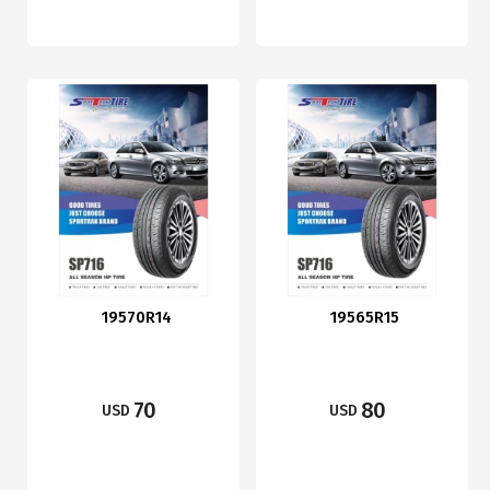
19570R14
19565R15
70
80
USD
USD