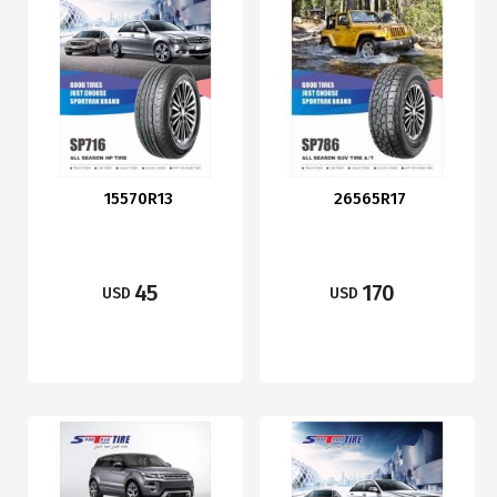
15570R13
26565R17
45
170
USD
USD