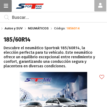
Compartir por email
MI COMPRA
¿Tienes cupón de descuento?
Autos y SUV
NEUMÁTICOS
Código:
1856014
Aplicar
185/60R14
Descubre el neumático Sportrak 185/60R14, la
elección perfecta para tu vehículo. Este neumático
ofrece un equilibrio excepcional entre rendimiento y
confort, garantizando una conducción segura y
placentera en diversas condiciones.
Enviar