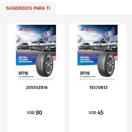
SUGERIDOS PARA TI
20555ZR16
15570R13
80
45
USD
USD