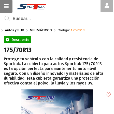
Compartir por email
MI COMPRA
¿Tienes cupón de descuento?
Autos y SUV
NEUMÁTICOS
Código:
1757013
Aplicar
Descuento
175/70R13
Protege tu vehículo con la calidad y resistencia de
Sportrak. La cubierta para autos Sportrak 175/70R13
es la opción perfecta para mantener tu automóvil
Enviar
seguro. Con un diseño innovador y materiales de alta
durabilidad, esta cubierta garantiza una protección
efectiva contra el polvo, la lluvia y los rayos UV.