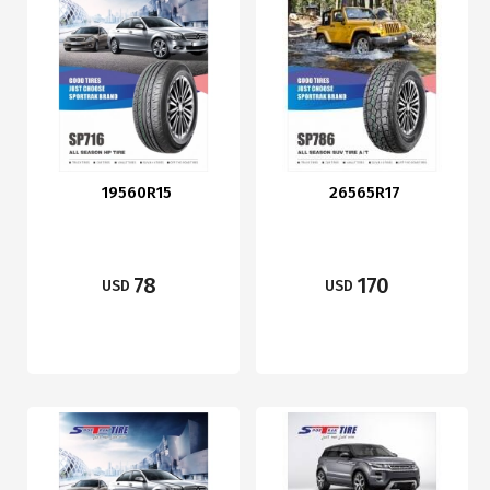
19560R15
26565R17
78
170
USD
USD