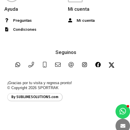
Ayuda
Mi cuenta
Preguntas
Mi cuenta
Condiciones
Seguinos
¡Gracias por tu visita y regresa pronto!
© Copyright 2026
SPORTRAK
By SUBLIMESOLUTIONS.com
a
e
t