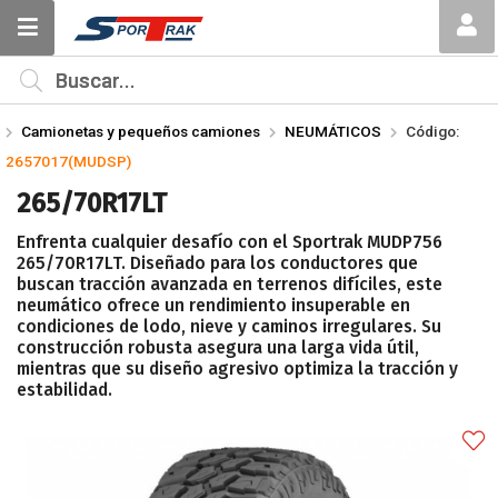
Compartir por email
MI COMPRA
¿Tienes cupón de descuento?
Camionetas y pequeños camiones
NEUMÁTICOS
Código:
Aplicar
2657017(MUDSP)
265/70R17LT
Enfrenta cualquier desafío con el Sportrak MUDP756
265/70R17LT. Diseñado para los conductores que
buscan tracción avanzada en terrenos difíciles, este
neumático ofrece un rendimiento insuperable en
Enviar
condiciones de lodo, nieve y caminos irregulares. Su
construcción robusta asegura una larga vida útil,
mientras que su diseño agresivo optimiza la tracción y
estabilidad.