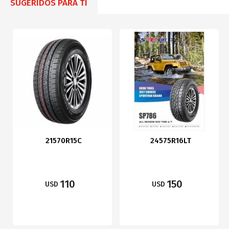
SUGERIDOS PARA TI
21570R15C
24575R16LT
110
150
USD
USD