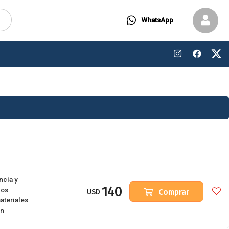
WhatsApp
ncia y
140
los
Comprar
USD
ateriales
an